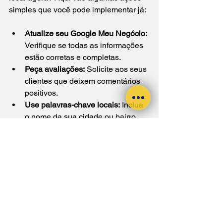
simples que você pode implementar já:
Atualize seu Google Meu Negócio:
Verifique se todas as informações 
estão corretas e completas.  
Peça avaliações:
 Solicite aos seus 
clientes que deixem comentários 
positivos.  
Use palavras-chave locais:
 Inclua 
o nome da sua cidade ou bairro 
em títulos e descrições.  
Publique conteúdos locais:
 Fale 
sobre eventos, notícias ou 
curiosidades da sua região.  
Mantenha seu site rápido e 
responsivo:
 Isso melhora a 
experiência do usuário e o ranking. 