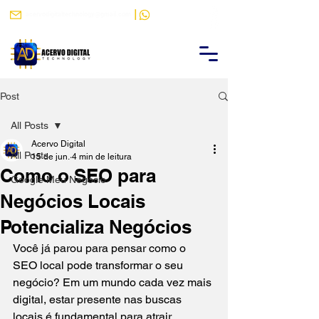
|
acervodigitaltechnology@gmail.com
(88) 9 9484-9788
Post
All Posts
Acervo Digital
All Posts
15 de jun.
4 min de leitura
Como o SEO para
Google Meu Negócio
Negócios Locais
Potencializa Negócios
Você já parou para pensar como o 
SEO local pode transformar o seu 
negócio? Em um mundo cada vez mais 
digital, estar presente nas buscas 
locais é fundamental para atrair 