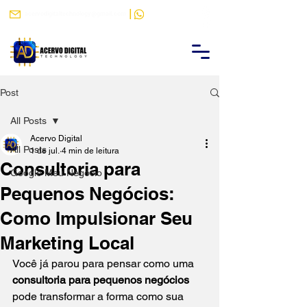
|
acervodigitaltechnology@gmail.com
(88) 9 9484-9788
Post
All Posts
Acervo Digital
All Posts
1 de jul.
4 min de leitura
Consultoria para
Google Meu Negócio
Pequenos Negócios:
Como Impulsionar Seu
Marketing Local
Você já parou para pensar como uma 
consultoria para pequenos negócios
pode transformar a forma como sua 