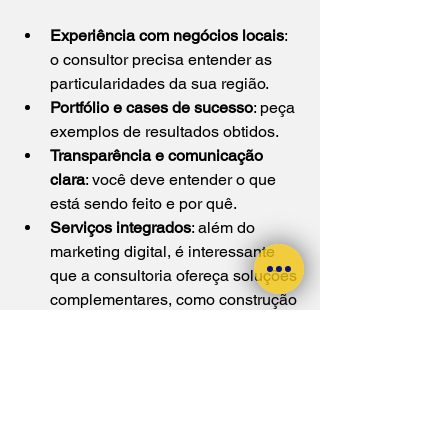
Experiência com negócios locais
: 
o consultor precisa entender as 
particularidades da sua região.
Portfólio e cases de sucesso
: peça 
exemplos de resultados obtidos.
Transparência e comunicação 
clara
: você deve entender o que 
está sendo feito e por quê.
Serviços integrados
: além do 
marketing digital, é interessante 
que a consultoria ofereça soluções 
complementares, como construção 
de sites e social media.
Suporte contínuo
: o mercado 
muda, e o acompanhamento deve 
ser constante.
Se você quer um parceiro que ajude a 