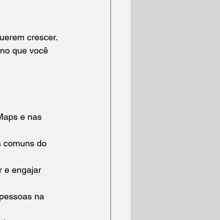
uerem crescer. 
 no que você 
Maps e nas 
as comuns do 
 e engajar 
 pessoas na 