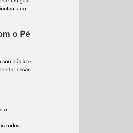
lhar um guia 
ientes para 
om o Pé 
 seu público-
ponder essas 
a a 
nas redes 