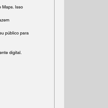
o Maps. Isso 
azem 
eu público para 
te digital.