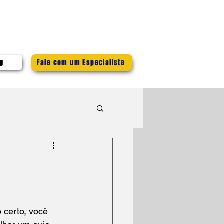
484-9788
g
Fale com um Especialista
 certo, você 