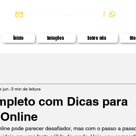
|
(88) 9 9
acervodigitaltechnology@gmail.com
Ínicio
Soluções
Sobre nós
Blo
e jun.
3 min de leitura
mpleto com Dicas para
Online
nline pode parecer desafiador, mas com o passo a passo