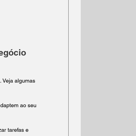
egócio 
e. Veja algumas 
adaptem ao seu 
ar tarefas e 