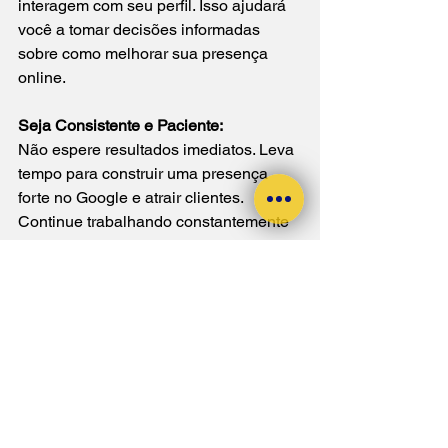
interagem com seu perfil. Isso ajudará 
você a tomar decisões informadas 
sobre como melhorar sua presença 
online.
Seja Consistente e Paciente:
Não espere resultados imediatos. Leva 
tempo para construir uma presença 
forte no Google e atrair clientes. 
Continue trabalhando constantemente 
em seu perfil e monitorando seu 
progresso.
Busque Ajuda Profissional
:
Se você se sente sobrecarregado ou 
não sabe por onde começar, considere 
procurar ajuda de profissionais de 
marketing digital ou agências 
especializadas em SEO e 