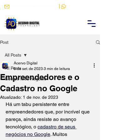
|
acervodigitaltechnology@gmail.com
(88) 9 9484-9788
Post
All Posts
Acervo Digital
All Posts
6 de set. de 2023
3 min de leitura
Empreendedores e o
Google Meu Negócio
Cadastro no Google
Atualizado:
1 de nov. de 2023
Há um tabu persistente entre 
empreendedores que, por incrível que 
pareça, ainda resiste ao avanço 
tecnológico, o 
cadastro de seus 
negócios no Google
. Muitos 