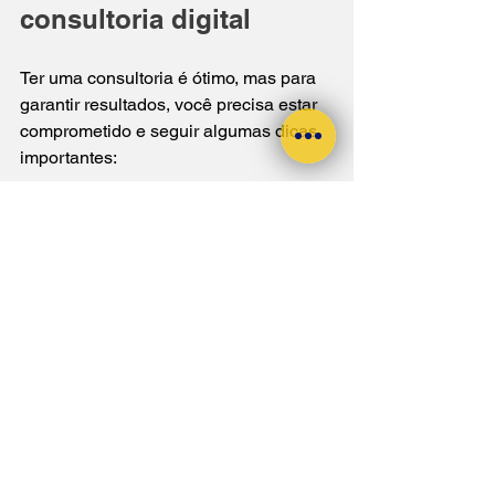
consultoria digital
Ter uma consultoria é ótimo, mas para 
garantir resultados, você precisa estar 
comprometido e seguir algumas dicas 
importantes:
Seja transparente
: compartilhe 
todas as informações sobre seu 
negócio, mesmo as dificuldades.
Coloque em prática as 
orientações
: não basta ouvir, é 
preciso agir.
Faça perguntas
: tire dúvidas para 
entender cada passo.
Acompanhe os resultados
: 
monitore os indicadores sugeridos 
pela consultoria.