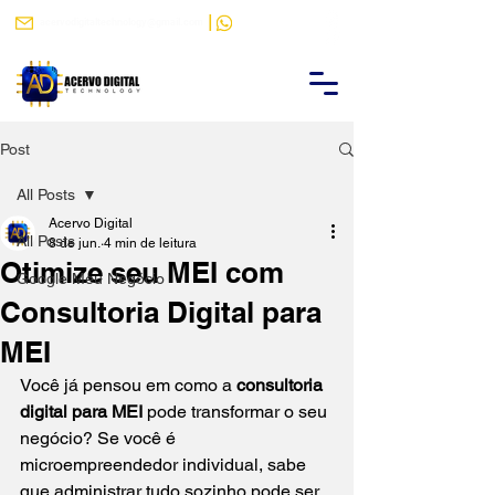
|
acervodigitaltechnology@gmail.com
(88) 9 9484-9788
Post
All Posts
Acervo Digital
All Posts
8 de jun.
4 min de leitura
Otimize seu MEI com
Google Meu Negócio
Consultoria Digital para
MEI
Você já pensou em como a 
consultoria 
digital para MEI
 pode transformar o seu 
negócio? Se você é 
microempreendedor individual, sabe 
que administrar tudo sozinho pode ser 