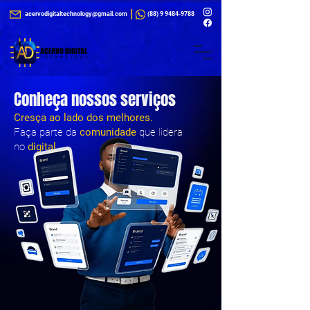
|
acervodigitaltechnology@gmail.com
(88) 9 9484-9788
Conheça nossos serviços
Cresça ao lado dos melhores.
Faça parte da
comunidade
que lidera
no
digital
.